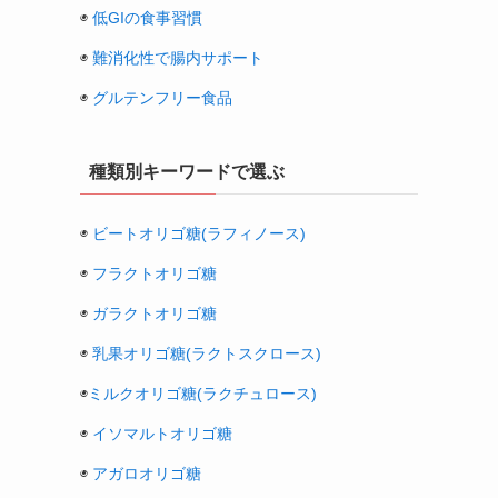
◉
低GIの食事習慣
◉
難消化性で腸内サポート
◉
グルテンフリー食品
種類別キーワードで選ぶ
◉
ビートオリゴ糖(ラフィノース)
◉
フラクトオリゴ糖
◉
ガラクトオリゴ糖
◉
乳果オリゴ糖(ラクトスクロース)
◉
ミルクオリゴ糖(ラクチュロース)
◉
イソマルトオリゴ糖
◉
アガロオリゴ糖