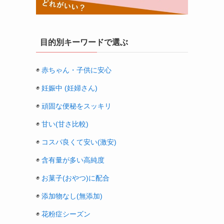
目的別キーワードで選ぶ
◉
赤ちゃん・子供に安心
◉
妊娠中 (妊婦さん)
◉
頑固な便秘をスッキリ
◉
甘い(甘さ比較)
◉
コスパ良くて安い(激安)
◉
含有量が多い高純度
◉
お菓子(おやつ)に配合
◉
添加物なし(無添加)
◉
花粉症シーズン