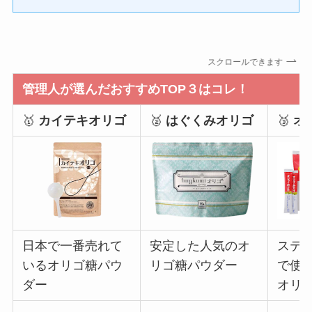
スクロールできます
管理人が選んだおすすめTOP３はコレ！
🥇
カイテキオリゴ
🥈
はぐくみオリゴ
🥉
オ
日本で一番売れて
安定した人気のオ
ステ
いるオリゴ糖パウ
リゴ糖パウダー
で使
ダー
オリ