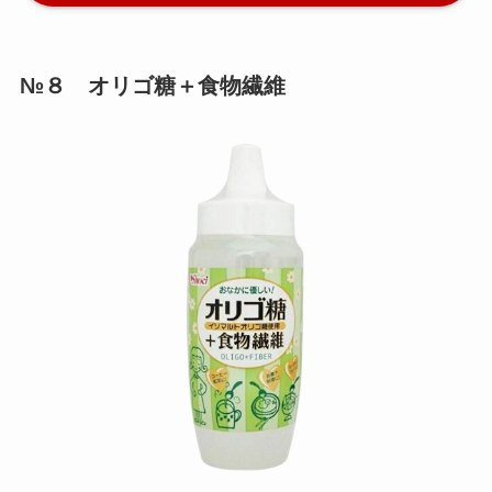
№８ オリゴ糖＋食物繊維