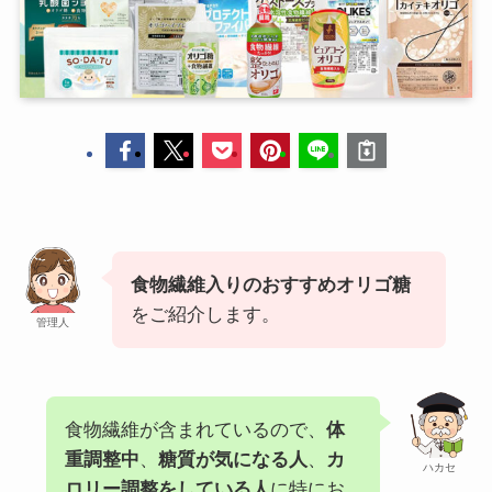
食物繊維入りのおすすめオリゴ糖
をご紹介します。
管理人
食物繊維が含まれているので、
体
重調整中
、
糖質が気になる人
、
カ
ハカセ
ロリー調整をしている人
に特にお