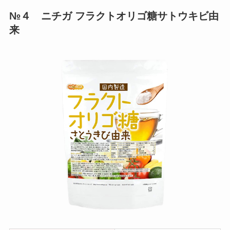
№４ ニチガ フラクトオリゴ糖サトウキビ由
来