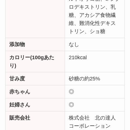
ロデキストリン、乳
糖、アカシア食物繊
維、難消化性デキス
トリン、ショ糖
添加物
なし
カロリー(100gあた
210kcal
り)
甘み度
砂糖の約25%
赤ちゃん
◎
妊婦さん
◎
販売会社
株式会社 北の達人
コーポレーション