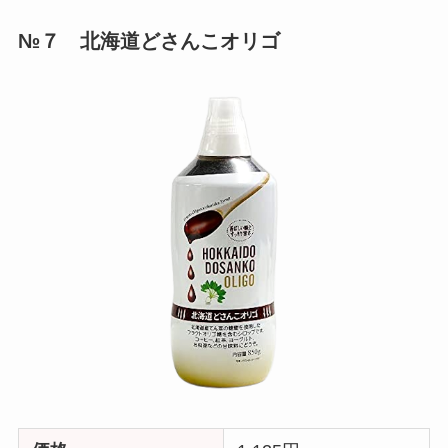
№７ 北海道どさんこオリゴ