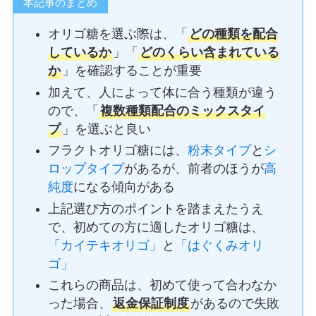
本記事のまとめ
オリゴ糖を選ぶ際は、「
どの種類を配合
しているか
」「
どのくらい含まれている
か
」を確認することが重要
加えて、人によって体に合う種類が違う
ので、「
複数種類配合のミックスタイ
プ
」を選ぶと良い
フラクトオリゴ糖には、
粉末タイプ
と
シ
ロップタイプ
があるが、前者のほうが
高
純度
になる傾向がある
上記選び方のポイントを踏まえたうえ
で、初めての方に適したオリゴ糖は、
「カイテキオリゴ」
と
「はぐくみオリ
ゴ」
これらの商品は、初めて使って合わなか
った場合、
返金保証制度
があるので失敗