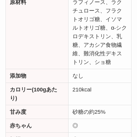
原材料
ラフィノース、ラク
チュロース、フラク
トオリゴ糖、イソマ
ルトオリゴ糖、α-シク
ロデキストリン、乳
糖、アカシア食物繊
維、難消化性デキス
トリン、ショ糖
添加物
なし
カロリー(100gあた
210kcal
り)
甘み度
砂糖の約25%
赤ちゃん
◎