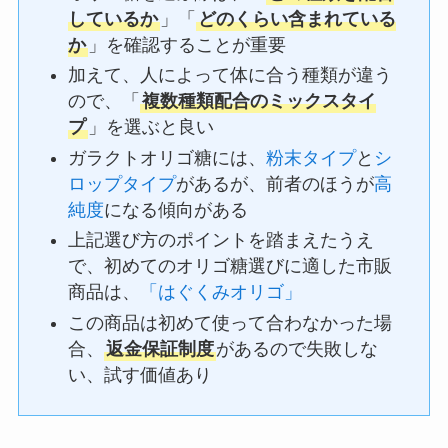
しているか
」「
どのくらい含まれている
か
」を確認することが重要
加えて、人によって体に合う種類が違う
ので、「
複数種類配合のミックスタイ
プ
」を選ぶと良い
ガラクトオリゴ糖には、
粉末タイプ
と
シ
ロップタイプ
があるが、前者のほうが
高
純度
になる傾向がある
上記選び方のポイントを踏まえたうえ
で、初めてのオリゴ糖選びに適した市販
商品は、
「はぐくみオリゴ」
この商品は初めて使って合わなかった場
合、
返金保証制度
があるので失敗しな
い、試す価値あり