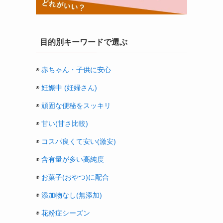
目的別キーワードで選ぶ
◉
赤ちゃん・子供に安心
◉
妊娠中 (妊婦さん)
◉
頑固な便秘をスッキリ
◉
甘い(甘さ比較)
◉
コスパ良くて安い(激安)
◉
含有量が多い高純度
◉
お菓子(おやつ)に配合
◉
添加物なし(無添加)
◉
花粉症シーズン