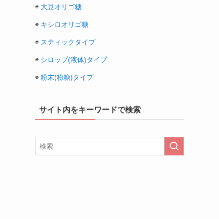
◉
大豆オリゴ糖
◉
キシロオリゴ糖
◉
スティックタイプ
◉
シロップ(液体)タイプ
◉
粉末(粉糖)タイプ
サイト内をキーワードで検索