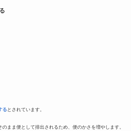
る
する
とされています。
そのまま便として排出されるため、便のかさを増やします。