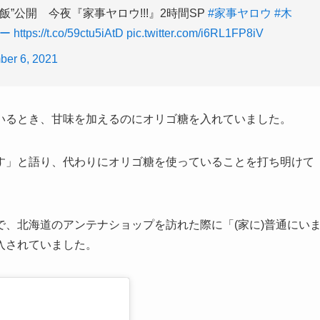
”公開 今夜『家事ヤロウ!!!』2時間SP
#家事ヤロウ
#木
ー
https://t.co/59ctu5iAtD
pic.twitter.com/i6RL1FP8iV
ber 6, 2021
いるとき、甘味を加えるのにオリゴ糖を入れていました。
す」と語り、代わりにオリゴ糖を使っていることを打ち明けて
で、北海道のアンテナショップを訪れた際に「(家に)普通にい
入されていました。