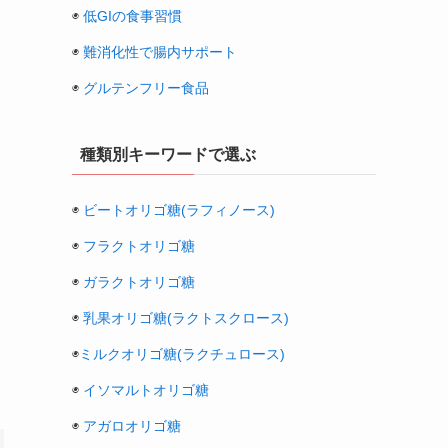
◉
低GIの食事習慣
◉
難消化性で腸内サポート
◉
グルテンフリー食品
種類別キーワードで選ぶ
◉
ビートオリゴ糖(ラフィノース)
◉
フラクトオリゴ糖
◉
ガラクトオリゴ糖
◉
乳果オリゴ糖(ラクトスクロース)
◉
ミルクオリゴ糖(ラクチュロース)
◉
イソマルトオリゴ糖
◉
アガロオリゴ糖