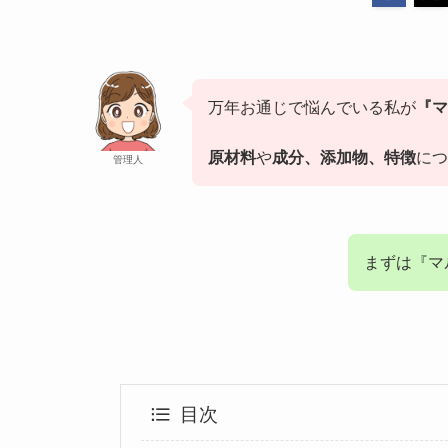
万年お通じで悩んでいる私が
『マ
原材料
や
成分、添加物、特徴
につ
管理人
まずは『マ
目次