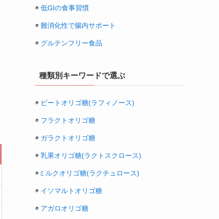
◉
低GIの食事習慣
◉
難消化性で腸内サポート
◉
グルテンフリー食品
種類別キーワードで選ぶ
◉
ビートオリゴ糖(ラフィノース)
◉
フラクトオリゴ糖
◉
ガラクトオリゴ糖
◉
乳果オリゴ糖(ラクトスクロース)
◉
ミルクオリゴ糖(ラクチュロース)
◉
イソマルトオリゴ糖
◉
アガロオリゴ糖