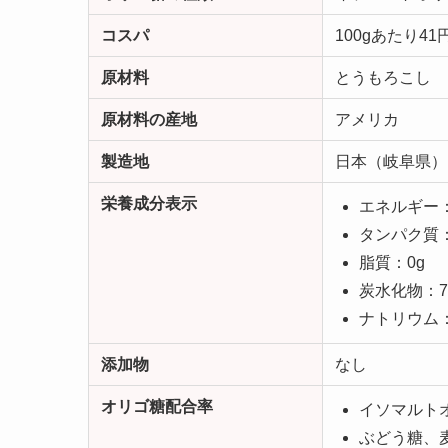
コスパ
100gあたり41
原材料
とうもろこし
原材料の産地
アメリカ
製造地
日本（岐阜県）
栄養成分表示
エネルギー：3
タンパク質：
脂質：0g
炭水化物：7
ナトリウム：
添加物
なし
オリゴ糖配合率
イソマルトオ
ぶどう糖、