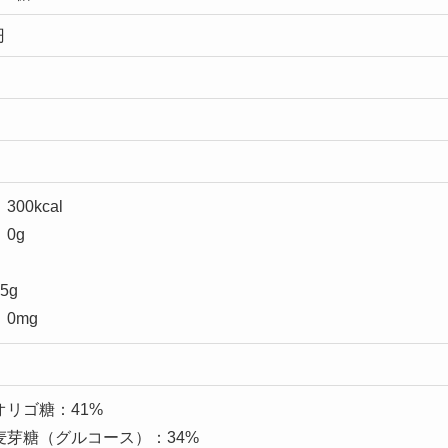
円
00kcal
0g
5g
0mg
リゴ糖：41%
麦芽糖（グルコース）：34%