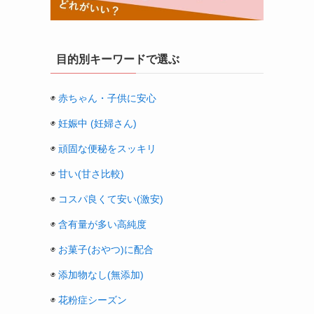
目的別キーワードで選ぶ
◉
赤ちゃん・子供に安心
◉
妊娠中 (妊婦さん)
◉
頑固な便秘をスッキリ
◉
甘い(甘さ比較)
◉
コスパ良くて安い(激安)
◉
含有量が多い高純度
◉
お菓子(おやつ)に配合
◉
添加物なし(無添加)
◉
花粉症シーズン