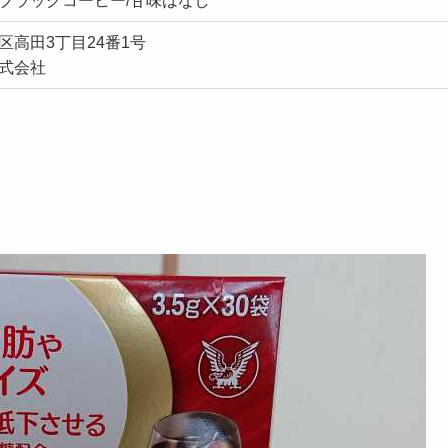
ブラックコーヒー/甘味はなし
区高田3丁目24番1号
式会社