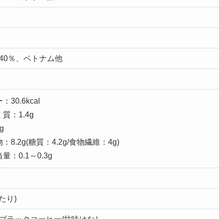
40％、ベトナム他
30.6kcal
質：1.4g
g
：8.2g(糖質：4.2g/食物繊維：4g)
量：0.1～0.3g
当たり)