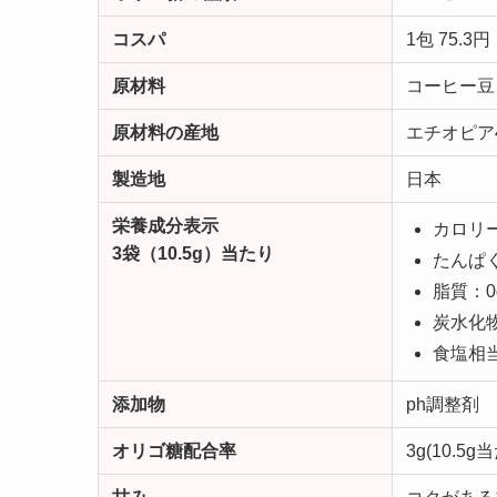
コスパ
1包 75.3円
原材料
コーヒー豆
原材料の産地
エチオピア
製造地
日本
栄養成分表示
カロリー：
3袋（10.5g）当たり
たんぱく
脂質：0
炭水化物
食塩相当
添加物
ph調整剤
オリゴ糖配合率
3g(10.5g