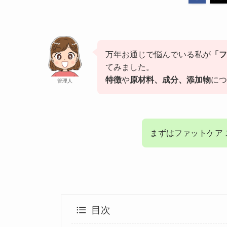
万年お通じで悩んでいる私が
「フ
てみました。
特徴
や
原材料、成分、添加物
につ
管理人
まずはファットケア
目次