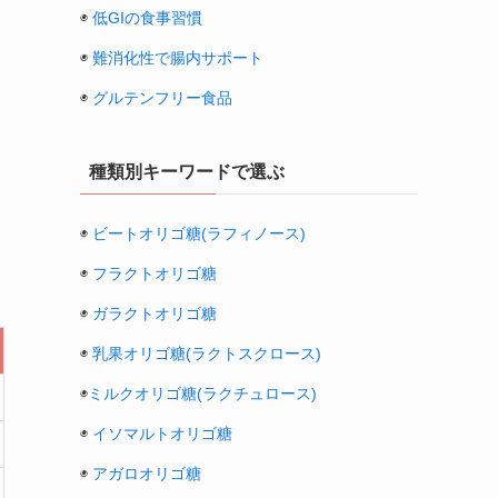
◉
低GIの食事習慣
◉
難消化性で腸内サポート
◉
グルテンフリー食品
種類別キーワードで選ぶ
◉
ビートオリゴ糖(ラフィノース)
◉
フラクトオリゴ糖
◉
ガラクトオリゴ糖
◉
乳果オリゴ糖(ラクトスクロース)
◉
ミルクオリゴ糖(ラクチュロース)
◉
イソマルトオリゴ糖
◉
アガロオリゴ糖