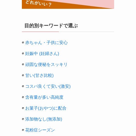
目的別キーワードで選ぶ
◉
赤ちゃん・子供に安心
◉
妊娠中 (妊婦さん)
◉
頑固な便秘をスッキリ
◉
甘い(甘さ比較)
◉
コスパ良くて安い(激安)
◉
含有量が多い高純度
◉
お菓子(おやつ)に配合
◉
添加物なし(無添加)
◉
花粉症シーズン